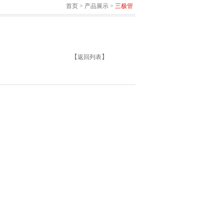
首页
>
产品展示
>
三极管
【
】
返回列表