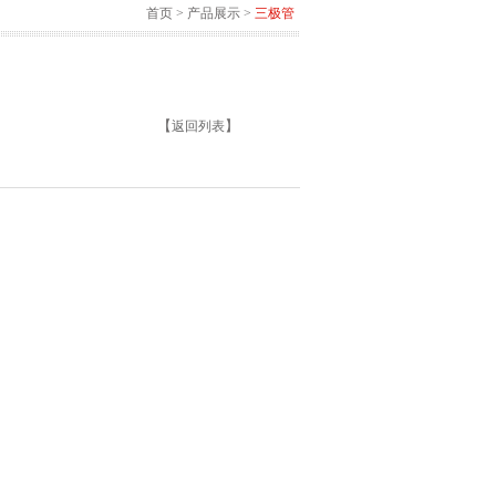
首页
>
产品展示
>
三极管
【
】
返回列表