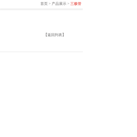
首页
>
产品展示
>
三极管
【
】
返回列表