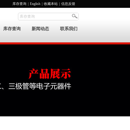
库存查询
|
English
|
收藏本站
|
信息反馈
库存查询
新闻动态
联系我们