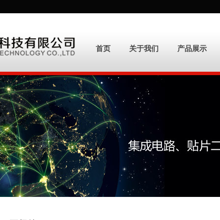
首页
关于我们
产品展示